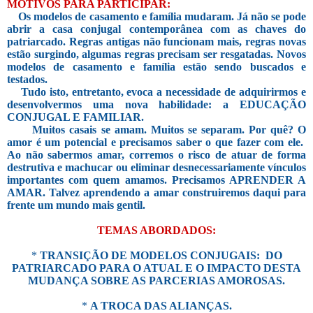
MOTIVOS PARA PARTICIPAR:
Os modelos de casamento e família mudaram. Já não se pode
abrir a casa conjugal contemporânea com as chaves do
patriarcado. Regras antigas não funcionam mais, regras novas
estão surgindo, algumas regras precisam ser resgatadas. Novos
modelos de casamento e família estão sendo buscados e
testados.
Tudo isto, entretanto, evoca a necessidade de adquirirmos e
desenvolvermos uma nova habilidade: a EDUCAÇÃO
CONJUGAL E FAMILIAR.
Muitos casais se amam. Muitos se separam. Por quê? O
amor é um potencial e precisamos saber o que fazer com ele.
Ao não sabermos amar, corremos o risco de atuar de forma
destrutiva e machucar ou eliminar desnecessariamente vínculos
importantes com quem amamos. Precisamos APRENDER A
AMAR. Talvez aprendendo a amar construiremos daqui para
frente um mundo mais gentil.
TEMAS ABORDADOS:
*
TRANSIÇÃO DE MODELOS CONJUGAIS:
DO
PATRIARCADO PARA O ATUAL E O IMPACTO DESTA
MUDANÇA SOBRE AS PARCERIAS AMOROSAS.
*
A TROCA DAS ALIANÇAS.