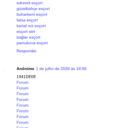
edremit esçort
güzelbahçe esçort
buharkent esçort
fatsa esçort
kartal rus esçort
esçort siirt
bağlar esçort
pamukova esçort
Responder
Anônimo
1 de julho de 2026 às 18:06
1941DE0E
Forum
Forum
Forum
Forum
Forum
Forum
Forum
Forum
Forum