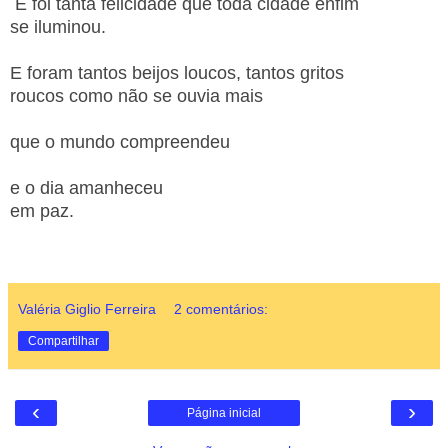
E foi tanta felicidade que toda cidade enfim
se iluminou.
E foram tantos beijos loucos, tantos gritos
roucos como não se ouvia mais
que o mundo compreendeu
e o dia amanheceu
em paz.
Valéria Giglio Ferreira
2 comentários:
Compartilhar
‹
›
Página inicial