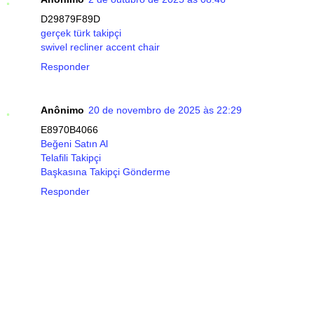
D29879F89D
gerçek türk takipçi
swivel recliner accent chair
Responder
Anônimo
20 de novembro de 2025 às 22:29
E8970B4066
Beğeni Satın Al
Telafili Takipçi
Başkasına Takipçi Gönderme
Responder