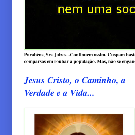
Parabéns, Srs. juizes...Continuem assim. Cuspam basta
comparsas em roubar a população. Mas, não se enganem:
Jesus Cristo, o Caminho, a
Verdade e a Vida...