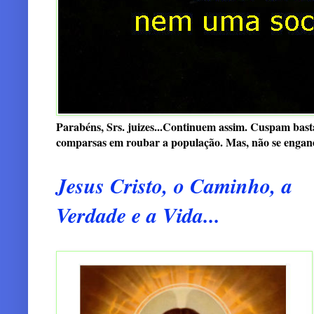
Parabéns, Srs. juizes...Continuem assim. Cuspam basta
comparsas em roubar a população. Mas, não se enganem:
Jesus Cristo, o Caminho, a
Verdade e a Vida...