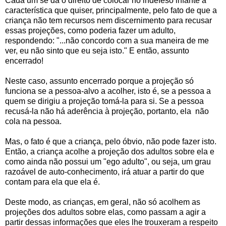
Cada um se dá o direito de colocar no indefeso infante a
característica que quiser, principalmente, pelo fato de que a
criança não tem recursos nem discernimento para recusar
essas projeções, como poderia fazer um adulto,
respondendo: "...não concordo com a sua maneira de me
ver, eu não sinto que eu seja isto." E então, assunto
encerrado!
Neste caso, assunto encerrado porque a projeção só
funciona se a pessoa-alvo a acolher, isto é, se a pessoa a
quem se dirigiu a projeção tomá-la para si. Se a pessoa
recusá-la não há aderência à projeção, portanto, ela não
cola na pessoa.
Mas, o fato é que a criança, pelo óbvio, não pode fazer isto.
Então, a criança acolhe a projeção dos adultos sobre ela e
como ainda não possui um "ego adulto", ou seja, um grau
razoável de auto-conhecimento, irá atuar a partir do que
contam para ela que ela é.
Deste modo, as crianças, em geral, não só acolhem as
projeções dos adultos sobre elas, como passam a agir a
partir dessas informações que eles lhe trouxeram a respeito