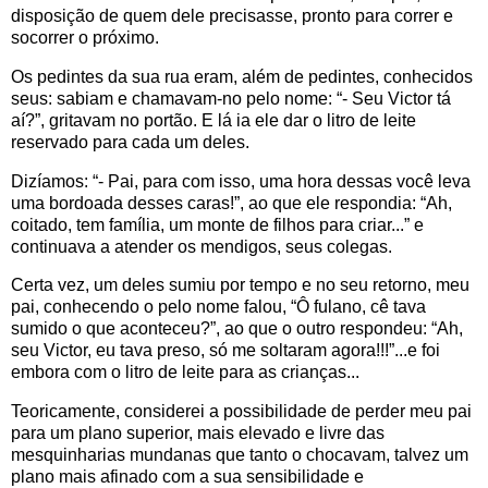
disposição de quem dele precisasse, pronto para correr e
socorrer o próximo.
Os pedintes da sua rua eram, além de pedintes, conhecidos
seus: sabiam e chamavam-no pelo nome: “- Seu Victor tá
aí?”, gritavam no portão. E lá ia ele dar o litro de leite
reservado para cada um deles.
Dizíamos: “- Pai, para com isso, uma hora dessas você leva
uma bordoada desses caras!”, ao que ele respondia: “Ah,
coitado, tem família, um monte de filhos para criar...” e
continuava a atender os mendigos, seus colegas.
Certa vez, um deles sumiu por tempo e no seu retorno, meu
pai, conhecendo o pelo nome falou, “Ô fulano, cê tava
sumido o que aconteceu?”, ao que o outro respondeu: “Ah,
seu Victor, eu tava preso, só me soltaram agora!!!”...e foi
embora com o litro de leite para as crianças...
Teoricamente, considerei a possibilidade de perder meu pai
para um plano superior, mais elevado e livre das
mesquinharias mundanas que tanto o chocavam, talvez um
plano mais afinado com a sua sensibilidade e